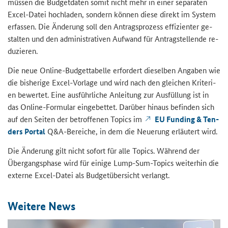
müs­sen die Bud­get­da­ten somit nicht mehr in einer se­pa­ra­ten
Excel-​Datei hoch­la­den, son­dern kön­nen diese di­rekt im Sys­tem
er­fas­sen. Die Än­de­rung soll den An­trags­pro­zess ef­fi­zi­en­ter ge­
stal­ten und den ad­mi­nis­tra­ti­ven Auf­wand für An­trag­stel­len­de re­
du­zie­ren.
Die neue Online-​Budgettabelle er­for­dert die­sel­ben An­ga­ben wie
die bis­he­ri­ge Excel-​Vorlage und wird nach den glei­chen Kri­te­ri­
en be­wer­tet. Eine aus­führ­li­che An­lei­tung zur Aus­fül­lung ist in
das Online-​Formular ein­ge­bet­tet. Dar­über hin­aus be­fin­den sich
auf den Sei­ten der be­trof­fe­nen To­pics im
EU Fun­ding & Ten­
ders Por­tal
Q&A
-​Bereiche, in dem die Neue­rung er­läu­tert wird.
Die Än­de­rung gilt nicht so­fort für alle
Topics
. Wäh­rend der
Über­gangs­pha­se wird für ei­ni­ge
Lump-Sum-Topics
wei­ter­hin die
ex­ter­ne Excel-​Datei als Bud­get­über­sicht ver­langt.
Wei­te­re News