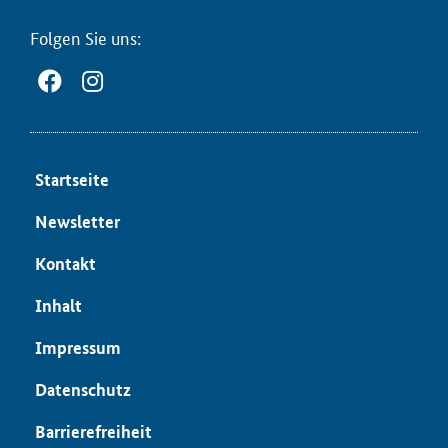
Fol­gen Sie uns:
Start­sei­te
News­let­ter
Kon­takt
In­halt
Im­pres­sum
Da­ten­schutz
Bar­rie­re­frei­heit