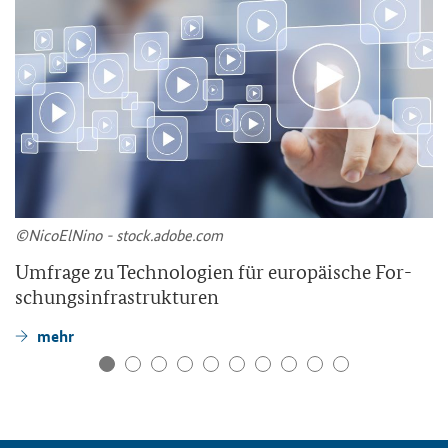
©Ni­co­ElNi­no - stock.adobe.com
Um­fra­ge zu Tech­no­lo­gien für eu­ro­päi­sche For­
schungs­in­fra­struk­tu­ren
mehr