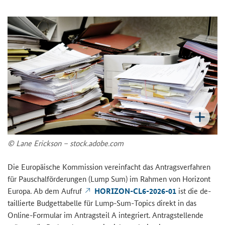
© Lane Erick­son – stock.adobe.com
Die Eu­ro­päi­sche Kom­mis­si­on ver­ein­facht das An­trags­ver­fah­ren
für Pau­schal­för­de­run­gen (
Lump Sum
) im Rah­men von Ho­ri­zont
Eu­ro­pa. Ab dem Auf­ruf
HORIZON-​CL6-2026-01
ist die de­
tail­lier­te Bud­get­ta­bel­le für
Lump-Sum
-
Topics
di­rekt in das
Online-​Formular im An­trags­teil A in­te­griert. An­trag­stel­len­de