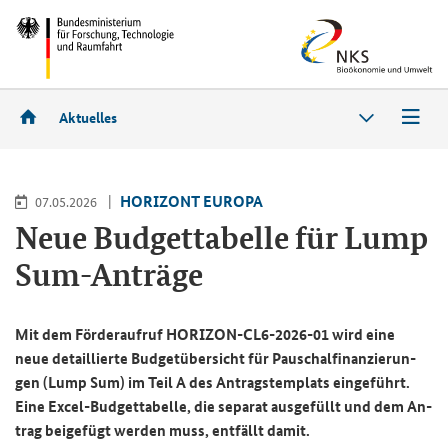
Aktuelles
HO­RI­ZONT EU­RO­PA
07.05.2026
Neue Bud­get­ta­bel­le für
Lump
Sum
-​Anträge
Mit dem För­der­auf­ruf HORIZON-​CL6-2026-01 wird eine
neue de­tail­lier­te Bud­get­über­sicht für Pau­schal­fi­nan­zie­run­
gen (
Lump Sum
) im Teil A des An­trags­tem­plats ein­ge­führt.
Eine Excel-​Budgettabelle, die se­pa­rat aus­ge­füllt und dem An­
trag bei­gefügt wer­den muss, ent­fällt damit.