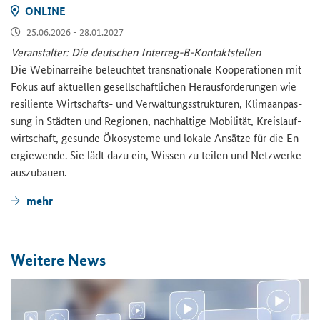
ON­LINE
25.06.2026 - 28.01.2027
Ver­an­stal­ter: Die deut­schen Interreg-​B-Kontaktstellen
Die We­bi­nar­rei­he be­leuch­tet trans­na­tio­na­le Ko­ope­ra­tio­nen mit
Fokus auf ak­tu­el­len ge­sell­schaft­li­chen Her­aus­for­de­run­gen wie
re­si­li­en­te Wirtschafts-​ und Ver­wal­tungs­struk­tu­ren, Kli­ma­an­pas­
sung in Städ­ten und Re­gio­nen, nach­hal­ti­ge Mo­bi­li­tät, Kreis­lauf­
wirt­schaft, ge­sun­de Öko­sys­te­me und lo­ka­le An­sät­ze für die En­
er­gie­wen­de. Sie lädt dazu ein, Wis­sen zu tei­len und Netz­wer­ke
aus­zu­bau­en.
mehr
Wei­te­re News