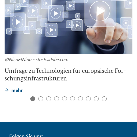
©Ni­co­ElNi­no - stock.adobe.com
Um­fra­ge zu Tech­no­lo­gien für eu­ro­päi­sche For­
schungs­in­fra­struk­tu­ren
mehr
Fol­gen Sie uns: