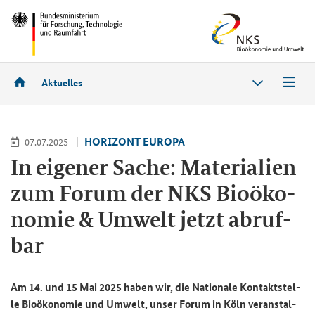
Aktuelles
HO­RI­ZONT EU­RO­PA
07.07.2025
In ei­ge­ner Sache: Ma­te­ria­li­en
zum Forum der NKS Bio­öko­
no­mie & Um­welt jetzt ab­ruf­
bar
Am 14. und 15 Mai 2025 haben wir, die Na­tio­na­le Kon­takt­stel­
le Bio­öko­no­mie und Um­welt, unser Forum in Köln ver­an­stal­