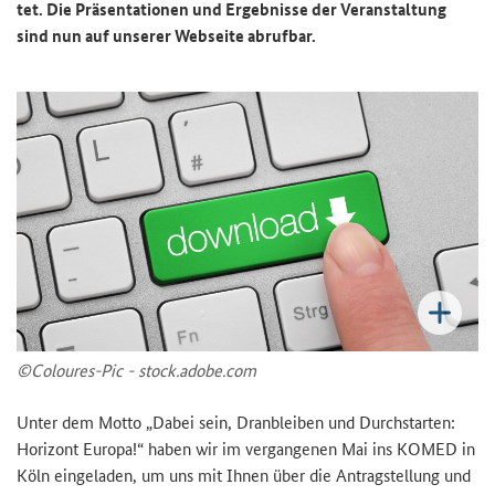
tet. Die Prä­sen­ta­tio­nen und Er­geb­nis­se der Ver­an­stal­tung
sind nun auf un­se­rer Web­sei­te ab­ruf­bar.
©Coloures-​Pic - stock.adobe.com
Unter dem Motto „Dabei sein, Dran­blei­ben und Durch­star­ten:
Ho­ri­zont Eu­ro­pa!“ haben wir im ver­gan­ge­nen Mai ins KOMED in
Köln ein­ge­la­den, um uns mit Ihnen über die An­trag­stel­lung und