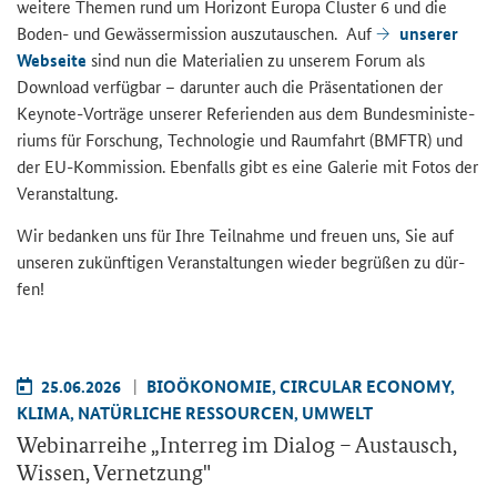
wei­te­re The­men rund um Ho­ri­zont Eu­ro­pa Clus­ter 6 und die
Boden-​ und Ge­wäs­ser­mis­si­on aus­zu­tau­schen. Auf
un­se­rer
Web­sei­te
sind nun die Ma­te­ria­li­en zu un­se­rem Forum als
Download
ver­füg­bar – dar­un­ter auch die Prä­sen­ta­tio­nen der
Keynote
-​Vorträge un­se­rer Re­fe­ri­en­den aus dem Bun­des­mi­nis­te­
ri­ums für For­schung, Tech­no­lo­gie und Raum­fahrt (BMFTR) und
der EU-​Kommission. Eben­falls gibt es eine Ga­le­rie mit Fotos der
Ver­an­stal­tung.
Wir be­dan­ken uns für Ihre Teil­nah­me und freu­en uns, Sie auf
un­se­ren zu­künf­ti­gen Ver­an­stal­tun­gen wie­der be­grü­ßen zu dür­
fen!
25.06.2026
BIO­ÖKO­NO­MIE, CIR­CU­LAR ECO­NO­MY,
KLIMA, NA­TÜR­LI­CHE RES­SOUR­CEN, UM­WELT
We­bi­nar­rei­he „
Interreg
im Dia­log – Aus­tausch,
Wis­sen, Ver­net­zung"