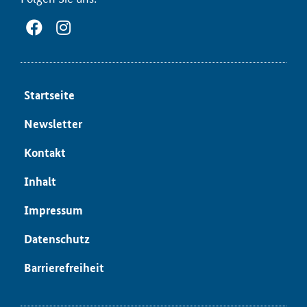
Start­sei­te
News­let­ter
Kon­takt
In­halt
Im­pres­sum
Da­ten­schutz
Bar­rie­re­frei­heit