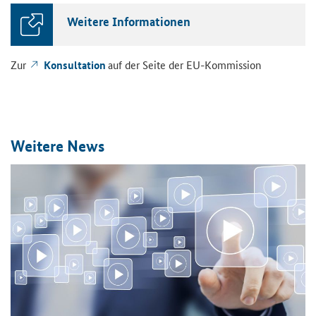
Wei­te­re In­for­ma­tio­nen
Zur
Kon­sul­ta­ti­on
auf der Seite der EU-​Kommission
Wei­te­re News