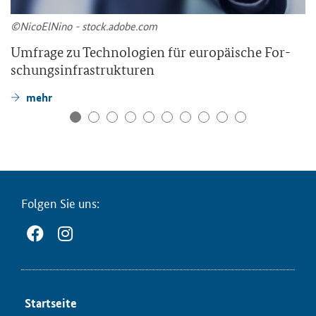
©Ni­co­ElNi­no - stock.adobe.com
Um­fra­ge zu Tech­no­lo­gien für eu­ro­päi­sche For­
schungs­in­fra­struk­tu­ren
mehr
Fol­gen Sie uns:
Start­sei­te