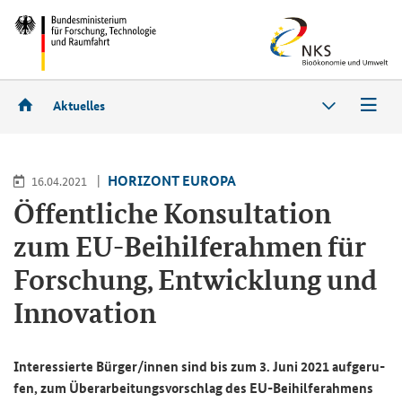
Aktuelles
HO­RI­ZONT EU­RO­PA
16.04.2021
Öf­fent­li­che Kon­sul­ta­ti­on
zum EU-​Beihilferahmen für
For­schung, Ent­wick­lung und
In­no­va­ti­on
In­ter­es­sier­te Bür­ger/innen sind bis zum 3. Juni 2021 auf­ge­ru­
fen, zum Über­ar­bei­tungs­vor­schlag des EU-​Beihilferahmens