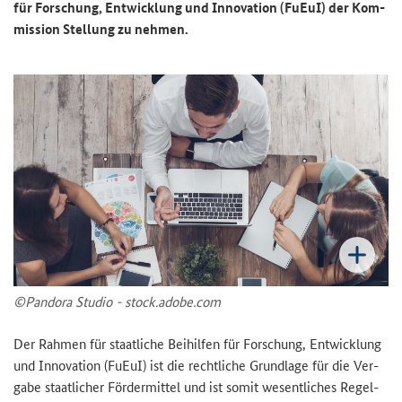
für For­schung, Ent­wick­lung und In­no­va­ti­on (FuEuI) der Kom­
mis­si­on Stel­lung zu neh­men.
©Pan­do­ra Stu­dio - stock.adobe.com
Der Rah­men für staat­li­che Bei­hil­fen für For­schung, Ent­wick­lung
und In­no­va­ti­on (FuEuI) ist die recht­li­che Grund­la­ge für die Ver­
ga­be staat­li­cher För­der­mit­tel und ist somit we­sent­li­ches Re­gel­