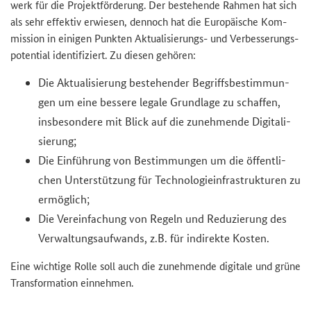
werk für die Pro­jekt­för­de­rung. Der be­stehen­de Rah­men hat sich
als sehr ef­fek­tiv er­wie­sen, den­noch hat die Eu­ro­päi­sche Kom­
mis­si­on in ei­ni­gen Punk­ten Aktualisierungs-​ und Ver­bes­se­rungs­
po­ten­ti­al iden­ti­fi­ziert. Zu die­sen ge­hö­ren:
Die Ak­tua­li­sie­rung be­stehen­der Be­griffs­be­stim­mun­
gen um eine bes­se­re le­ga­le Grund­la­ge zu schaf­fen,
ins­be­son­de­re mit Blick auf die zu­neh­men­de Di­gi­ta­li­
sie­rung;
Die Ein­füh­rung von Be­stim­mun­gen um die öf­fent­li­
chen Un­ter­stüt­zung für Tech­no­lo­gie­in­fra­struk­tu­ren zu
er­mög­lich;
Die Ver­ein­fa­chung von Re­geln und Re­du­zie­rung des
Ver­wal­tungs­auf­wands, z.B. für in­di­rek­te Kos­ten.
Eine wich­ti­ge Rolle soll auch die zu­neh­men­de di­gi­ta­le und grüne
Trans­for­ma­ti­on ein­neh­men.