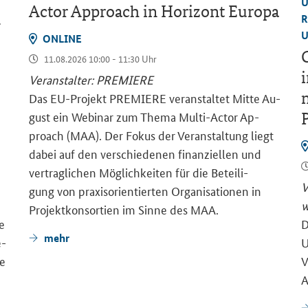
U
Actor Approach
in Ho­ri­zont Eu­ro­pa
R
–
U
ON­LINE
G
11.08.2026 10:00 - 11:30 Uhr
i
Ver­an­stal­ter: PRE­MIE­RE
m
Das EU-​Projekt PRE­MIE­RE ver­an­stal­tet Mitte Au­
gust ein We­bi­nar zum Thema Multi-​Actor Ap­
proach (MAA). Der Fokus der Ver­an­stal­tung liegt
dabei auf den ver­schie­de­nen fi­nan­zi­el­len und
ver­trag­li­chen Mög­lich­kei­ten für die Be­tei­li­
V
gung von pra­xis­ori­en­tier­ten Or­ga­ni­sa­tio­nen in
w
Pro­jekt­kon­sor­ti­en im Sinne des MAA.
ge
D
mehr
e­
U
ie
V
A