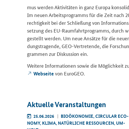
mus wer­den Ak­ti­vi­tä­ten in ganz Eu­ro­pa kon­so­li­
Im neuen Ar­beits­pro­gramms für die Zeit nach 20
rech­tig­keit bei der Schlie­ßung von In­for­ma­ti­on
set­zung des EU-​Raumfahrtprogramms, durch wel­ch
ge­stellt wer­den. Um neue An­sät­ze für die neue
dungs­tra­gen­de, GEO-​Vertretende, die For­schungs
gram­men zur Dis­kus­si­on ein.
Wei­te­re In­for­ma­tio­nen sowie die Mög­lich­keit z
von Eu­ro­GEO.
Web­sei­te
Ak­tu­el­le Ver­an­stal­tun­gen
AR ECO­
25.06.2026
BIO­ÖKO­NO­MIE, CIR­CU­LAR ECO­
TEL UND
NO­MY, KLIMA, NA­TÜR­LI­CHE RES­SOUR­CEN, UM­