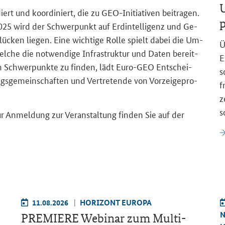
U
diert und ko­or­di­niert, die zu GEO-​Initiativen bei­tra­gen.
p
25 wird der Schwer­punkt auf Erd­in­tel­li­genz und Ge­
s­lü­cken lie­gen. Eine wich­ti­ge Rolle spielt dabei die Um­
Ü
e die not­wen­di­ge In­fra­struk­tur und Daten be­reit­
E
n Schwer­punk­te zu fin­den, lädt Euro-​GEO Ent­schei­
s
­ge­mein­schaf­ten und Ver­tre­ten­de von Vor­zei­ge­pro­
f
z
s
ur An­mel­dung zur Ver­an­stal­tung fin­den Sie auf der
11.08.2026
HO­RI­ZONT EU­RO­PA
N
PRE­MIE­RE We­bi­nar zum
Multi-