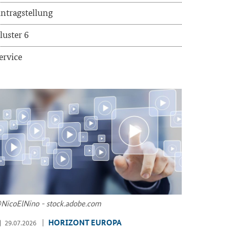
n­trag­stel­lung
lus­ter 6
er­vice
Ni­co­ElNi­no - stock.adobe.com
HO­RI­ZONT EU­RO­PA
29.07.2026