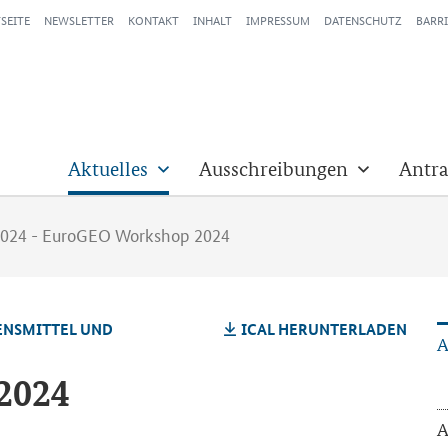
SEITE
NEWSLETTER
KONTAKT
INHALT
IMPRESSUM
DATENSCHUTZ
BARRI
Aktuelles
Ausschreibungen
Antra
2024 - EuroGEO Workshop 2024
BENS­MIT­TEL UND
ICAL HER­UN­TER­LA­DEN
A
2024
A