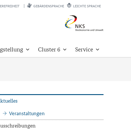
EREFREIHEIT
GEBÄRDENSPRACHE
LEICHTE SPRACHE
gstellung
Cluster 6
Service
k­tu­el­les
Ver­an­stal­tun­gen
us­schrei­bun­gen