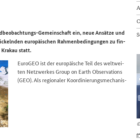
A
C
rdbeobachtungs-​Gemeinschaft ein, neue An­sät­ze und
S
wi­ckeln­den eu­ro­päi­schen Rah­men­be­din­gun­gen zu fin­
 Kra­kau statt.
Eu­ro­GEO ist der eu­ro­päi­sche Teil des welt­wei­
ten Netz­wer­kes
Group on Earth Observations
(GEO). Als re­gio­na­ler Ko­or­di­nie­rungs­me­cha­nis­
©