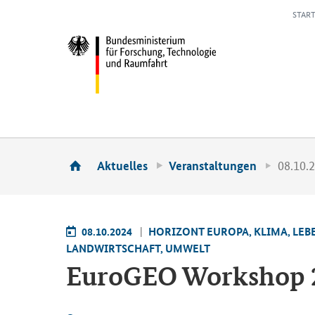
START
08.10.
Aktuelles
Veranstaltungen
08.10.2024
HO­RI­ZONT EU­RO­PA, KLIMA, LE­
LAND­WIRT­SCHAFT, UM­WELT
Eu­ro­GEO Work­shop 