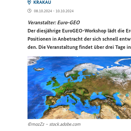
KRA­KAU
08.10.2024 - 10.10.2024
Ver­an­stal­ter: Euro-​GEO
Der dies­jäh­ri­ge
EuroGEO-Workshop
lädt die E
Po­si­tio­nen in An­be­tracht der sich schnell ent­
den. Die Ver­an­stal­tung fin­det über drei Tage in
©mozZz – stock.adobe.com