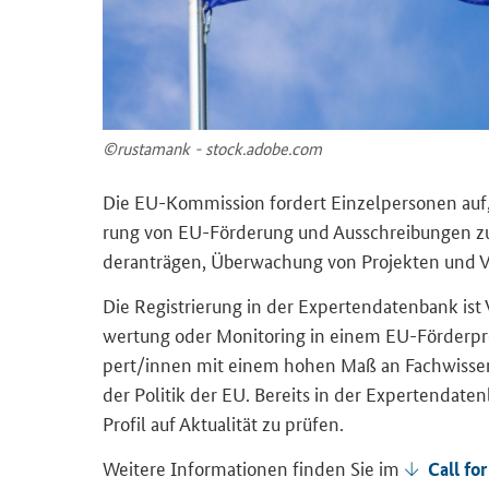
©rusta­mank - stock.adobe.com
Die EU-​Kommission for­dert Ein­zel­per­so­nen auf,
rung von EU-​Förderung und Aus­schrei­bun­gen zu un
der­an­trä­gen, Über­wa­chung von Pro­jek­ten und Ve
Die Re­gis­trie­rung in der Ex­per­ten­da­ten­bank 
wer­tung oder
Monitoring
in einem EU-​Förderpro
pert/innen mit einem hohen Maß an Fach­wis­sen u
der Po­li­tik der EU. Be­reits in der Ex­per­ten­da­te
Pro­fil auf Ak­tua­li­tät zu prü­fen.
Wei­te­re In­for­ma­tio­nen fin­den Sie im
Call fo