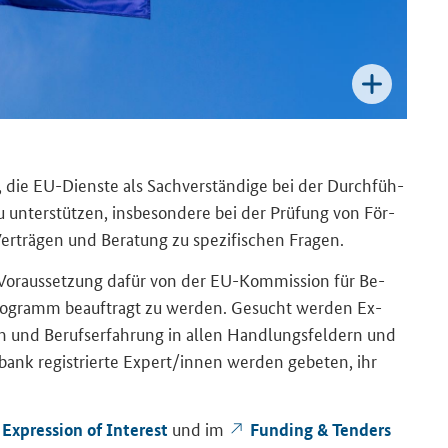
 die EU-​Dienste als Sach­ver­stän­di­ge bei der Durch­füh­
­ter­stüt­zen, ins­be­son­de­re bei der Prü­fung von För­
r­trä­gen und Be­ra­tung zu spe­zi­fi­schen Fra­gen.
ist Vor­aus­set­zung dafür von der EU-​Kommission für Be­
gramm be­auf­tragt zu wer­den. Ge­sucht wer­den Ex­
nd Be­rufs­er­fah­rung in allen Hand­lungs­fel­dern und
n­bank re­gis­trier­te Ex­pert/innen wer­den ge­be­ten, ihr
und im
r Expression of Interest
Funding & Tenders