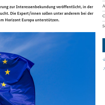
A
rung zur In­ter­es­sen­be­kun­dung ver­öf­fent­licht, in der
ucht. Die Ex­pert/innen sol­len unter an­de­rem bei der
C
m Ho­ri­zont Eu­ro­pa un­ter­stüt­zen.
S