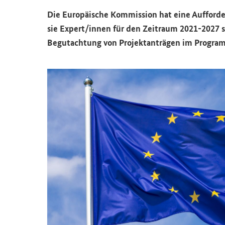
Die Eu­ro­päi­sche Kom­mis­si­on hat eine Auf­for­de­
sie Ex­pert/innen für den Zeit­raum 2021-​2027 s
Be­gut­ach­tung von Pro­jekt­an­trä­gen im Pro­gram