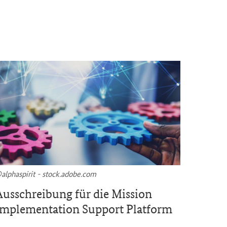
al­pha­spi­rit - stock.adobe.com
©Scotch 
us­schrei­bung für die
Mission
Neues
Implementation Support
Plat­form
ti­me F