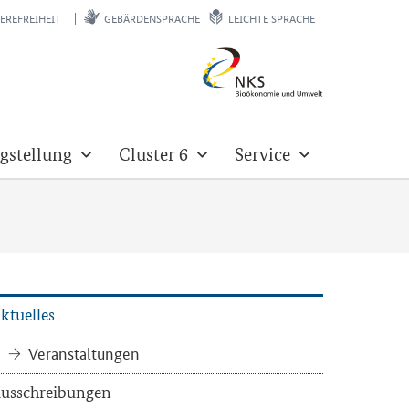
EREFREIHEIT
GEBÄRDENSPRACHE
LEICHTE SPRACHE
gstellung
Cluster 6
Service
k­tu­el­les
Ver­an­stal­tun­gen
us­schrei­bun­gen