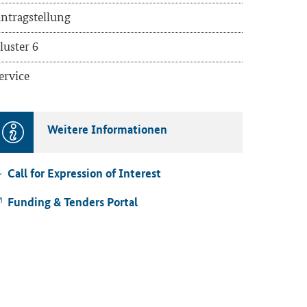
n­trag­stel­lung
lus­ter 6
er­vice
Wei­te­re In­for­ma­tio­nen
Call for Expression of Interest
Funding & Tenders
Por­tal