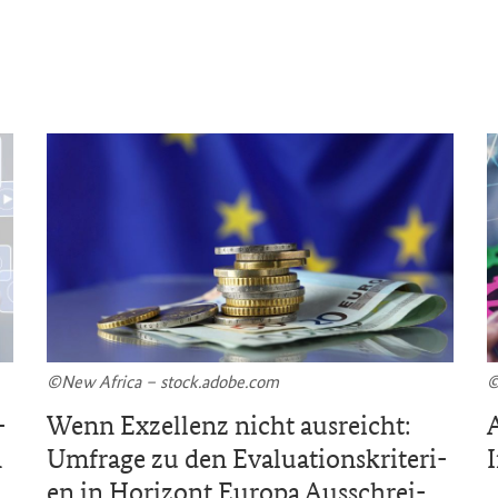
©New Af­ri­ca – stock.adobe.com
©
­
Wenn Ex­zel­lenz nicht aus­reicht:
A
n
Um­fra­ge zu den Eva­lua­ti­ons­kri­te­ri­
en in Ho­ri­zont Eu­ro­pa Aus­schrei­