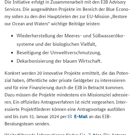
Die In­itia­ti­ve er­folgt in Zu­sam­men­ar­beit mit den
EIB Advisory
Services
. Die aus­ge­wähl­ten Pro­jek­te im Be­reich der Blue Eco­no­
my sol­len zu den drei Haupt­zie­len der zur EU-​Mission „
Restore
our Ocean and Waters
“ wich­ti­ge Bei­trä­ge leis­ten:
Wie­der­her­stel­lung der Meeres-​ und Süß­was­ser­öko­
sys­te­me und der bio­lo­gi­schen Viel­falt,
Be­sei­ti­gung der Um­welt­ver­schmut­zung,
De­kar­bo­ni­sie­rung der blau­en Wirt­schaft.
Kon­kret wer­den 20 in­no­va­ti­ve Pro­jek­te er­mit­telt, die das Po­ten­
zi­al haben, öf­fent­li­che oder pri­va­te Geld­ge­ber zu in­ter­es­sie­ren
und für eine Fi­nan­zie­rung durch die EIB in Be­tracht kom­men.
Dazu müs­sen die Pro­jek­te min­des­tens ein Mis­si­ons­ziel adres­sie­
ren. Ein of­fi­zi­el­les An­trags­ver­fah­ren ist nicht vor­ge­se­hen. In­ter­
es­sier­te Pro­jekt­för­de­rer kön­nen eine An­trags­vor­la­ge aus­fül­len
und bis zum 31. Ja­nu­ar 2024 per
E-​Mail
an das EIB-​
Beratungsteam sen­den.
Wei­ter­füh­ren­de In­for­ma­tio­nen fin­den Sie
hier
. Die An­trags­