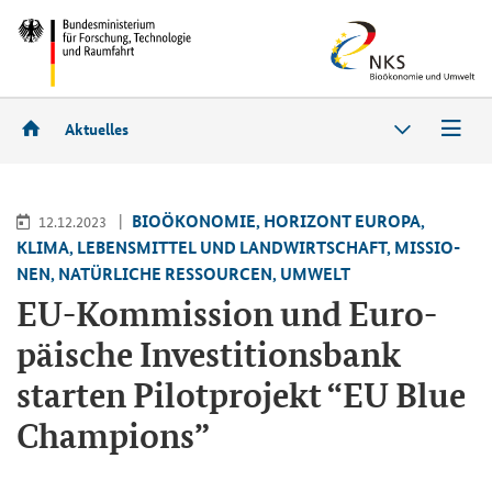
Aktuelles
BIO­ÖKO­NO­MIE, HO­RI­ZONT EU­RO­PA,
12.12.2023
KLIMA, LE­BENS­MIT­TEL UND LAND­WIRT­SCHAFT, MIS­SIO­
NEN, NA­TÜR­LI­CHE RES­SOUR­CEN, UM­WELT
EU-​Kommission und Eu­ro­
päi­sche In­ves­ti­ti­ons­bank
star­ten Pi­lot­pro­jekt “EU Blue
Cham­pions”