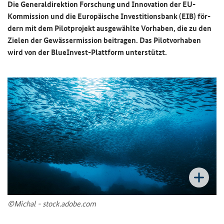
Die Ge­ne­ral­di­rek­ti­on For­schung und In­no­va­ti­on der EU-​
Kommission und die Eu­ro­päi­sche In­ves­ti­ti­ons­bank (EIB) för­
dern mit dem Pi­lot­pro­jekt aus­ge­wähl­te Vor­ha­ben, die zu den
Zie­len der Ge­wäs­ser­mis­si­on bei­tra­gen. Das Pi­lot­vor­ha­ben
wird von der
BlueInvest
-​Plattform un­ter­stützt.
©Mi­chal - stock.adobe.com