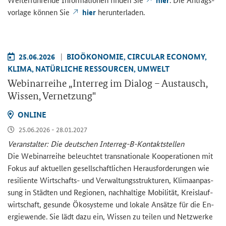
vor­la­ge kön­nen Sie
hier
her­un­ter­la­den.
25.06.2026
BIO­ÖKO­NO­MIE, CIR­CU­LAR ECO­NO­MY,
KLIMA, NA­TÜR­LI­CHE RES­SOUR­CEN, UM­WELT
We­bi­nar­rei­he „
Interreg
im Dia­log – Aus­tausch,
Wis­sen, Ver­net­zung"
ON­LINE
25.06.2026 - 28.01.2027
Ver­an­stal­ter: Die deut­schen Interreg-​B-Kontaktstellen
Die We­bi­nar­rei­he be­leuch­tet trans­na­tio­na­le Ko­ope­ra­tio­nen mit
Fokus auf ak­tu­el­len ge­sell­schaft­li­chen Her­aus­for­de­run­gen wie
re­si­li­en­te Wirtschafts-​ und Ver­wal­tungs­struk­tu­ren, Kli­ma­an­pas­
sung in Städ­ten und Re­gio­nen, nach­hal­ti­ge Mo­bi­li­tät, Kreis­lauf­
wirt­schaft, ge­sun­de Öko­sys­te­me und lo­ka­le An­sät­ze für die En­
er­gie­wen­de. Sie lädt dazu ein, Wis­sen zu tei­len und Netz­wer­ke