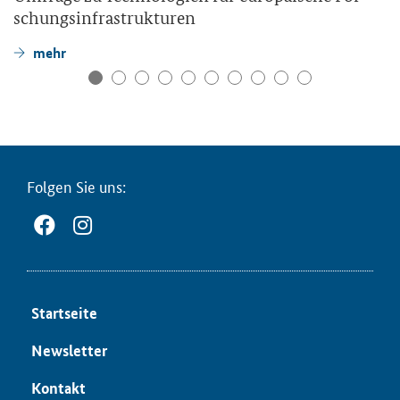
schungs­in­fra­struk­tu­ren
mehr
Fol­gen Sie uns:
Start­sei­te
News­let­ter
Kon­takt