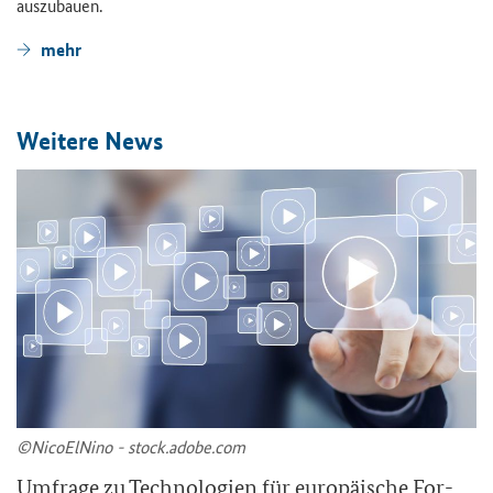
aus­zu­bau­en.
mehr
Wei­te­re News
©Ni­co­ElNi­no - stock.adobe.com
Um­fra­ge zu Tech­no­lo­gien für eu­ro­päi­sche For­