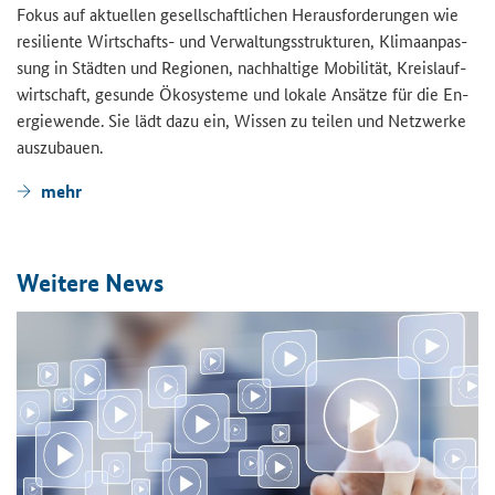
Fokus auf ak­tu­el­len ge­sell­schaft­li­chen Her­aus­for­de­run­gen wie
re­si­li­en­te Wirtschafts-​ und Ver­wal­tungs­struk­tu­ren, Kli­ma­an­pas­
sung in Städ­ten und Re­gio­nen, nach­hal­ti­ge Mo­bi­li­tät, Kreis­lauf­
wirt­schaft, ge­sun­de Öko­sys­te­me und lo­ka­le An­sät­ze für die En­
er­gie­wen­de. Sie lädt dazu ein, Wis­sen zu tei­len und Netz­wer­ke
aus­zu­bau­en.
mehr
Wei­te­re News