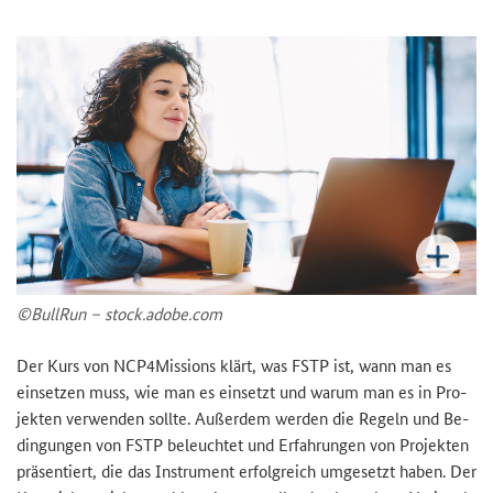
©Bull­Run – stock.adobe.com
Der Kurs von
NCP4Missions
klärt, was FSTP ist, wann man es
ein­set­zen muss, wie man es ein­setzt und warum man es in Pro­
jek­ten ver­wen­den soll­te. Au­ßer­dem wer­den die Re­geln und Be­
din­gun­gen von FSTP be­leuch­tet und Er­fah­run­gen von Pro­jek­ten
prä­sen­tiert, die das In­stru­ment er­folg­reich um­ge­setzt haben. Der