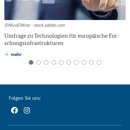
©Ni­co­ElNi­no - stock.adobe.com
Um­fra­ge zu Tech­no­lo­gien für eu­ro­päi­sche For­
schungs­in­fra­struk­tu­ren
mehr
Fol­gen Sie uns: