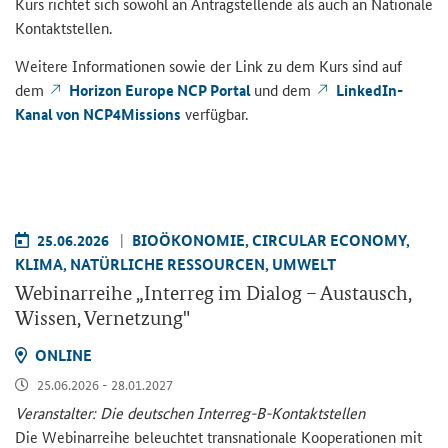
Kurs rich­tet sich so­wohl an An­trag­stel­len­de als auch an Na­tio­na­le
Kon­takt­stel­len.
Wei­te­re In­for­ma­tio­nen sowie der Link zu dem Kurs sind auf
dem
Ho­ri­zon Eu­ro­pe NCP Por­tal
und dem
LinkedIn-​
Kanal von NCP4Missions
ver­füg­bar.
25.06.2026
BIO­ÖKO­NO­MIE, CIR­CU­LAR ECO­NO­MY,
KLIMA, NA­TÜR­LI­CHE RES­SOUR­CEN, UM­WELT
We­bi­nar­rei­he „
Interreg
im Dia­log – Aus­tausch,
Wis­sen, Ver­net­zung"
ON­LINE
25.06.2026 - 28.01.2027
Ver­an­stal­ter: Die deut­schen Interreg-​B-Kontaktstellen
Die We­bi­nar­rei­he be­leuch­tet trans­na­tio­na­le Ko­ope­ra­tio­nen mit