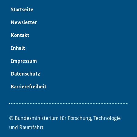
Start­sei­te
News­let­ter
Kon­takt
In­halt
Im­pres­sum
Da­ten­schutz
Bar­rie­re­frei­heit
© Bun­des­mi­nis­te­ri­um für ­For­schung, Tech­no­lo­gie
und Raum­fahrt