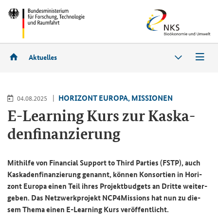
Aktuelles
HO­RI­ZONT EU­RO­PA, MIS­SIO­NEN
04.08.2025
E-Learning
Kurs zur Kas­ka­
den­fi­nan­zie­rung
Mit­hil­fe von
Financial Support to Third Parties (FSTP)
, auch
Kas­ka­den­fi­nan­zie­rung ge­nannt, kön­nen Kon­sor­ti­en in Ho­ri­
zont Eu­ro­pa einen Teil ihres Pro­jekt­bud­gets an Drit­te wei­ter­
ge­ben. Das Netz­werk­pro­jekt
NCP4Missions
hat nun zu die­
sem Thema einen E-​Learning Kurs ver­öf­fent­licht.