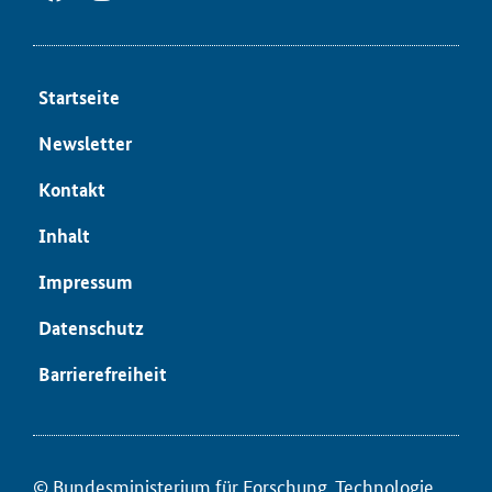
Start­sei­te
News­let­ter
Kon­takt
In­halt
Im­pres­sum
Da­ten­schutz
Bar­rie­re­frei­heit
© Bun­des­mi­nis­te­ri­um für ­For­schung, Tech­no­lo­gie