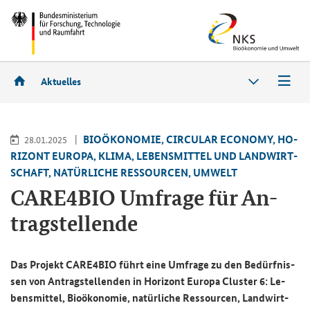
Aktuelles
BIO­ÖKO­NO­MIE, CIR­CU­LAR ECO­NO­MY, HO­
28.01.2025
RI­ZONT EU­RO­PA, KLIMA, LE­BENS­MIT­TEL UND LAND­WIRT­
SCHAFT, NA­TÜR­LI­CHE RES­SOUR­CEN, UM­WELT
CARE4BIO
Um­fra­ge für An­
trag­stel­len­de
Das Pro­jekt
CARE4BIO
führt eine Um­fra­ge zu den Be­dürf­nis­
sen von An­trag­stel­len­den in Ho­ri­zont Eu­ro­pa
Cluster
6: Le­
bens­mit­tel, Bio­öko­no­mie, na­tür­li­che Res­sour­cen, Land­wirt­