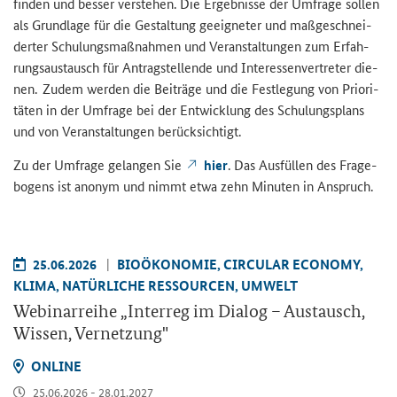
fin­den und bes­ser ver­ste­hen. Die Er­geb­nis­se der Um­fra­ge sol­len
als Grund­la­ge für die Ge­stal­tung ge­eig­ne­ter und maß­ge­schnei­
der­ter Schu­lungs­maß­nah­men und Ver­an­stal­tun­gen zum Er­fah­
rungs­aus­tausch für An­trag­stel­len­de und In­ter­es­sen­ver­tre­ter die­
nen. Zudem wer­den die Bei­trä­ge und die Fest­le­gung von Prio­ri­
tä­ten in der Um­fra­ge bei der Ent­wick­lung des Schu­lungs­plans
und von Ver­an­stal­tun­gen be­rück­sich­tigt.
Zu der Um­fra­ge ge­lan­gen Sie
hier
. Das Aus­fül­len des Fra­ge­
bo­gens ist an­onym und nimmt etwa zehn Mi­nu­ten in An­spruch.
25.06.2026
BIO­ÖKO­NO­MIE, CIR­CU­LAR ECO­NO­MY,
KLIMA, NA­TÜR­LI­CHE RES­SOUR­CEN, UM­WELT
We­bi­nar­rei­he „
Interreg
im Dia­log – Aus­tausch,
Wis­sen, Ver­net­zung"
ON­LINE
25.06.2026 - 28.01.2027