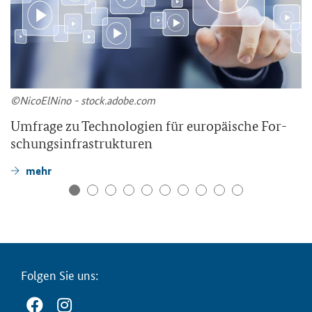
©Ni­co­ElNi­no - stock.adobe.com
Um­fra­ge zu Tech­no­lo­gien für eu­ro­päi­sche For­
schungs­in­fra­struk­tu­ren
mehr
Fol­gen Sie uns: