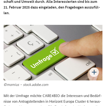
schaft und Um­welt durch. Alle In­ter­es­sier­ten sind bis zum
21. Fe­bru­ar 2025 dazu ein­ge­la­den, den Fra­ge­bo­gen aus­zu­fül­
len.
©mo­mi­us – stock.adobe.com
Mit der Um­fra­ge möch­te
CARE4BIO
die In­ter­es­sen und Be­dürf­
nis­se von An­trag­stel­len­den in Ho­ri­zont Eu­ro­pa
Cluster
6 her­aus­