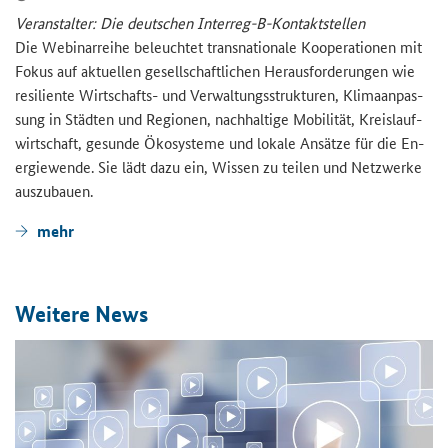
Ver­an­stal­ter: Die deut­schen Interreg-​B-Kontaktstellen
Die We­bi­nar­rei­he be­leuch­tet trans­na­tio­na­le Ko­ope­ra­tio­nen mit
Fokus auf ak­tu­el­len ge­sell­schaft­li­chen Her­aus­for­de­run­gen wie
re­si­li­en­te Wirtschafts-​ und Ver­wal­tungs­struk­tu­ren, Kli­ma­an­pas­
sung in Städ­ten und Re­gio­nen, nach­hal­ti­ge Mo­bi­li­tät, Kreis­lauf­
wirt­schaft, ge­sun­de Öko­sys­te­me und lo­ka­le An­sät­ze für die En­
er­gie­wen­de. Sie lädt dazu ein, Wis­sen zu tei­len und Netz­wer­ke
aus­zu­bau­en.
mehr
Wei­te­re News