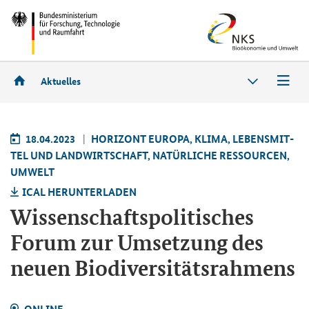
Aktuelles
18.04.2023
HO­RI­ZONT EU­RO­PA, KLIMA, LE­BENS­MIT­
TEL UND LAND­WIRT­SCHAFT, NA­TÜR­LI­CHE RES­SOUR­CEN,
UM­WELT
ICAL HER­UN­TER­LA­DEN
Wis­sen­schafts­po­li­ti­sches
Forum zur Um­set­zung des
neuen Bio­di­ver­si­täts­rah­mens
ON­LINE