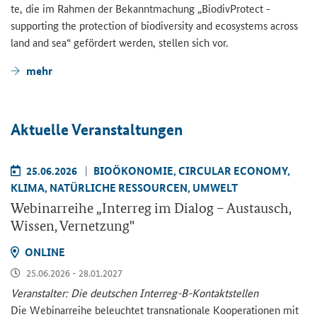
te, die im Rah­men der Be­kannt­ma­chung
„BiodivProtect -
supporting the protection of biodiversity and ecosystems across
land and sea“
ge­för­dert wer­den, stel­len sich vor.
mehr
Ak­tu­el­le Ver­an­stal­tun­gen
25.06.2026
BIO­ÖKO­NO­MIE, CIR­CU­LAR ECO­NO­MY,
KLIMA, NA­TÜR­LI­CHE RES­SOUR­CEN, UM­WELT
We­bi­nar­rei­he „
Interreg
im Dia­log – Aus­tausch,
Wis­sen, Ver­net­zung"
ON­LINE
25.06.2026 - 28.01.2027
Ver­an­stal­ter: Die deut­schen Interreg-​B-Kontaktstellen
Die We­bi­nar­rei­he be­leuch­tet trans­na­tio­na­le Ko­ope­ra­tio­nen mit