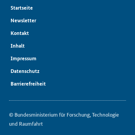
Start­sei­te
News­let­ter
Kon­takt
In­halt
Im­pres­sum
Da­ten­schutz
Bar­rie­re­frei­heit
© Bun­des­mi­nis­te­ri­um für ­For­schung, Tech­no­lo­gie
und Raum­fahrt