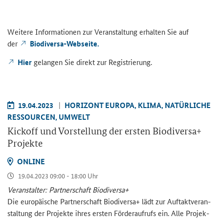
Wei­te­re In­for­ma­tio­nen zur Ver­an­stal­tung er­hal­ten Sie auf
der
Biodiversa-​Webseite.
Hier
ge­lan­gen Sie di­rekt zur Re­gis­trie­rung.
19.04.2023
HO­RI­ZONT EU­RO­PA, KLIMA, NA­TÜR­LI­CHE
RES­SOUR­CEN, UM­WELT
Kick­off und Vor­stel­lung der ers­ten Bio­di­ver­sa+
Pro­jek­te
ON­LINE
19.04.2023 09:00 - 18:00 Uhr
Ver­an­stal­ter: Part­ner­schaft Bio­di­ver­sa+
Die eu­ro­päi­sche Part­ner­schaft Bio­di­ver­sa+ lädt zur Auf­takt­ver­an­
stal­tung der Pro­jek­te ihres ers­ten För­der­auf­rufs ein. Alle Pro­jek­