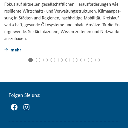
Fokus auf ak­tu­el­len ge­sell­schaft­li­chen Her­aus­for­de­run­gen wie
re­si­li­en­te Wirtschafts-​ und Ver­wal­tungs­struk­tu­ren, Kli­ma­an­pas­
sung in Städ­ten und Re­gio­nen, nach­hal­ti­ge Mo­bi­li­tät, Kreis­lauf­
wirt­schaft, ge­sun­de Öko­sys­te­me und lo­ka­le An­sät­ze für die En­
er­gie­wen­de. Sie lädt dazu ein, Wis­sen zu tei­len und Netz­wer­ke
aus­zu­bau­en.
mehr
Fol­gen Sie uns: