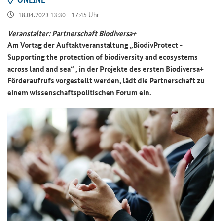
18.04.2023 13:30 - 17:45 Uhr
Ver­an­stal­ter: Part­ner­schaft Bio­di­ver­sa+
Am Vor­tag der Auf­takt­ver­an­stal­tung
„BiodivProtect -
Supporting the protection of biodiversity and ecosystems
across land and sea“
, in der Pro­jek­te des ers­ten Bio­di­ver­sa+
För­der­auf­rufs vor­ge­stellt wer­den, lädt die Part­ner­schaft zu
einem wis­sen­schafts­po­li­ti­schen Forum ein.