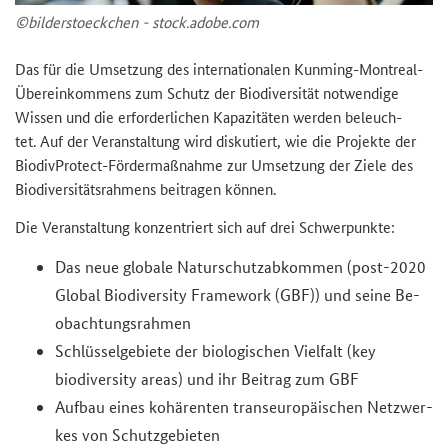
©bil­der­sto­eck­chen - stock.adobe.com
Das für die Um­set­zung des in­ter­na­tio­na­len Kunming-​Montreal-
Übereinkommens zum Schutz der Bio­di­ver­si­tät not­wen­di­ge
Wis­sen und die er­for­der­li­chen Ka­pa­zi­tä­ten wer­den be­leuch­
tet. Auf der Ver­an­stal­tung wird dis­ku­tiert, wie die Pro­jek­te der
BiodivProtect
-​Fördermaßnahme zur Um­set­zung der Ziele des
Bio­di­ver­si­täts­rah­mens bei­tra­gen kön­nen.
Die Ver­an­stal­tung kon­zen­triert sich auf drei Schwer­punk­te:
Das neue glo­ba­le Na­tur­schutz­ab­kom­men (
post-2020
Global Biodiversity Framework (GBF)
) und seine Be­
ob­ach­tungs­rah­men
Schlüs­sel­ge­bie­te der bio­lo­gi­schen Viel­falt (
key
biodiversity areas
) und ihr Bei­trag zum GBF
Auf­bau eines ko­hä­ren­ten trans­eu­ro­päi­schen Netz­wer­
kes von Schutz­ge­bie­ten