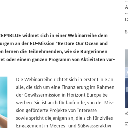
A
C
S
REP4BLUE
wid­met sich in einer We­bi­nar­rei­he dem
ür­gern an der EU-​Mission "
Restore Our Ocean and
gen ler­nen die Teil­neh­men­den, wie sie Bür­ge­rin­nen
ket oder einem gan­zen Pro­gramm von Ak­ti­vi­tä­ten vor­
Die We­bi­nar­rei­he rich­tet sich in ers­ter Linie an
alle, die sich um eine Fi­nan­zie­rung im Rah­men
der Ge­wäs­ser­mis­si­on in Ho­ri­zont Eu­ro­pa be­
wer­ben. Sie ist auch für lau­fen­de, von der Mis­
si­on ge­för­der­te Pro­jek­te von In­ter­es­se
©
sowie spricht die­je­ni­gen an, die sich für zi­vi­les
En­ga­ge­ment in Meeres-​ und Süß­was­ser­ak­ti­vi­