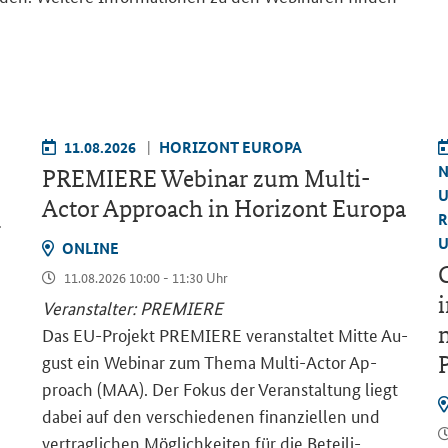
11.08.2026
HO­RI­ZONT EU­RO­PA
N
PRE­MIE­RE We­bi­nar zum
Multi-
U
Actor Approach
in Ho­ri­zont Eu­ro­pa
R
–
U
ON­LINE
G
11.08.2026 10:00 - 11:30 Uhr
i
Ver­an­stal­ter: PRE­MIE­RE
m
Das EU-​Projekt PRE­MIE­RE ver­an­stal­tet Mitte Au­
gust ein We­bi­nar zum Thema Multi-​Actor Ap­
proach (MAA). Der Fokus der Ver­an­stal­tung liegt
dabei auf den ver­schie­de­nen fi­nan­zi­el­len und
ver­trag­li­chen Mög­lich­kei­ten für die Be­tei­li­