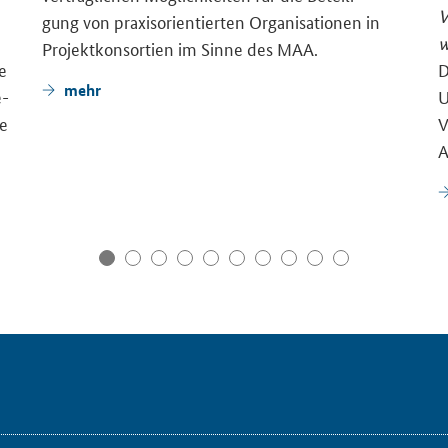
V
gung von pra­xis­ori­en­tier­ten Or­ga­ni­sa­tio­nen in
w
Pro­jekt­kon­sor­ti­en im Sinne des MAA.
ge
D
mehr
e­
U
ie
V
A