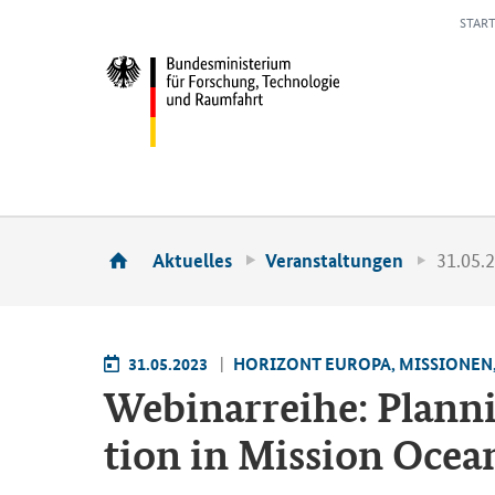
START
31.05.2
Aktuelles
Veranstaltungen
31.05.2023
HO­RI­ZONT EU­RO­PA, MIS­SIO­NE
We­bi­nar­rei­he: Plan­ni
ti­on in Mis­si­on Ocea