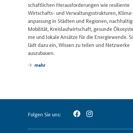
schaft­li­chen Her­aus­for­de­run­gen wie re­si­li­en­te
Zen­trum
Wirtschafts-​ und Ver­wal­tungs­struk­tu­ren, Kli­ma­
t­stel­le
an­pas­sung in Städ­ten und Re­gio­nen, nach­hal­ti­
ak­ten
Mo­bi­li­tät, Kreis­lauf­wirt­schaft, ge­sun­de Öko­sys­t
der­mög­
me und lo­ka­le An­sät­ze für die En­er­gie­wen­de. S
 Eu­ro­pa
lädt dazu ein, Wis­sen zu tei­len und Netz­wer­ke
aus­zu­bau­en.
mehr
Fol­gen Sie uns: