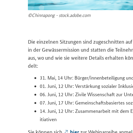
©Chin­na­pong - stock.adobe.com
Die ein­zel­nen Sit­zun­gen sind zu­ge­schnit­ten auf
in der Ge­wäs­ser­mis­si­on und stat­ten die Teil­ne
aus, wo und wie sie wei­te­re De­tails er­hal­ten k
delt:
31. Mai, 14 Uhr: Bür­ger/in­nen­be­tei­li­gung un
01. Juni, 12 Uhr: Ver­stär­kung so­zia­ler In­klu­s
06. Juni, 12 Uhr: Zi­vi­le Wis­sen­schaft zur Un­ter
07. Juni, 17 Uhr: Ge­mein­schafts­ba­sier­tes so­z
14. Juni, 12 Uhr: Zu­sam­men­ar­beit mit dem Eu­ro
itia­ti­ven
Sie kön­nen sich
zur We­bi­nar­rei­he an­mel
hier