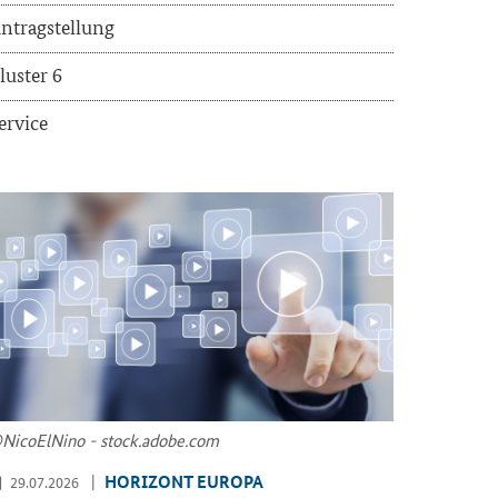
n­trag­stel­lung
lus­ter 6
er­vice
Ni­co­ElNi­no - stock.adobe.com
HO­RI­ZONT EU­RO­PA
29.07.2026