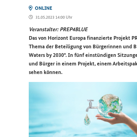
ON­LINE
31.05.2023 14:00 Uhr
Ver­an­stal­ter:
PREP4BLUE
Das von Ho­ri­zont Eu­ro­pa fi­nan­zier­te Pro­jekt
P
Thema der Be­tei­li­gung von Bür­ge­rin­nen und B
Waters by 2030
". In fünf ein­stün­di­gen Sit­zun­
und Bür­ger in einem Pro­jekt, einem Ar­beits­pa­
se­hen kön­nen.