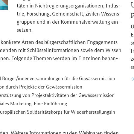
U
tä­ten in Nicht­re­gie­rungs­or­ga­ni­sa­tio­nen, In­dus­
p
trie, For­schung, Ge­mein­schaft, zi­vi­len Wis­sens­
grup­pen und in der Kom­mu­nal­ver­wal­tung ein­
Ü
set­zen.
E
 kon­kre­te Arten des bür­ger­schaft­li­chen En­ga­ge­ments
s
h­men­den mit Schlüs­sel­in­for­ma­tio­nen sowie dem Wis­sen
f
ön­nen. Fol­gen­de The­men wer­den im Ein­zel­nen be­han­
z
s
d Bür­ger/in­nen­ver­samm­lun­gen für die Ge­wäs­ser­mis­si­on
i­on durch Pro­jek­te der Ge­wäs­ser­mis­si­on
­stüt­zung von Pro­jekt­ak­ti­vi­tä­ten der Ge­wäs­ser­mis­si­on
ia­les Mar­ke­ting: Eine Ein­füh­rung
­päi­schen So­li­da­ri­täts­korps für Wie­der­her­stel­lungs­in­
­den. Wei­te­re In­for­ma­tio­nen zu den We­bi­na­ren fin­den