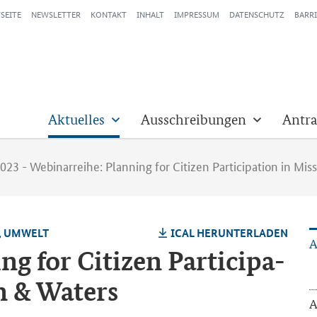
SEITE
NEWSLETTER
KONTAKT
INHALT
IMPRESSUM
DATENSCHUTZ
BARRI
Aktuelles
Ausschreibungen
Antra
023 - Webinarreihe: Planning for Citizen Participation in Mi
N, UM­WELT
ICAL HER­UN­TER­LA­DEN
A
ng for Ci­ti­zen Par­ti­ci­pa­
n & Wa­ters
A