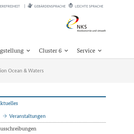
EREFREIHEIT
GEBÄRDENSPRACHE
LEICHTE SPRACHE
gstellung
Cluster 6
Service
ssion Ocean & Waters
k­tu­el­les
Ver­an­stal­tun­gen
us­schrei­bun­gen