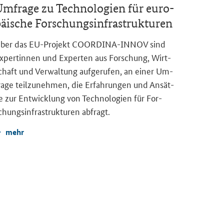
m­fra­ge zu Tech­no­lo­gien für eu­ro­
äi­sche For­schungs­in­fra­struk­tu­ren
ber das EU-​Projekt COORDINA-​INNOV sind
x­per­tin­nen und Ex­per­ten aus For­schung, Wirt­
chaft und Ver­wal­tung auf­ge­ru­fen, an einer Um­
ra­ge teil­zu­neh­men, die Er­fah­run­gen und An­sät­
e zur Ent­wick­lung von Tech­no­lo­gien für For­
chungs­in­fra­struk­tu­ren ab­fragt.
mehr