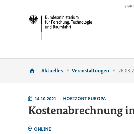
START
26.08.
Aktuelles
Veranstaltungen
14.10.2021
HO­RI­ZONT EU­RO­PA
Kos­ten­ab­rech­nung i
ON­LINE