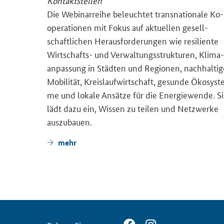
Die We­bi­nar­rei­he be­leuch­tet trans­na­tio­na­le Ko­
ope­ra­tio­nen mit Fokus auf ak­tu­el­len ge­sell­
schaft­li­chen Her­aus­for­de­run­gen wie re­si­li­en­te
Zen­trum
Wirtschafts-​ und Ver­wal­tungs­struk­tu­ren, Kli­ma­
t­stel­le
an­pas­sung in Städ­ten und Re­gio­nen, nach­hal­ti­
ak­ten
Mo­bi­li­tät, Kreis­lauf­wirt­schaft, ge­sun­de Öko­sys­t
der­mög­
me und lo­ka­le An­sät­ze für die En­er­gie­wen­de. S
 Eu­ro­pa
lädt dazu ein, Wis­sen zu tei­len und Netz­wer­ke
aus­zu­bau­en.
mehr