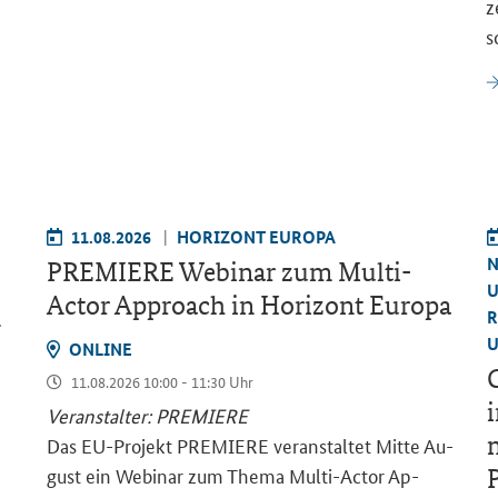
z
s
11.08.2026
HO­RI­ZONT EU­RO­PA
N
PRE­MIE­RE We­bi­nar zum
Multi-
U
Actor Approach
in Ho­ri­zont Eu­ro­pa
R
–
U
ON­LINE
G
11.08.2026 10:00 - 11:30 Uhr
i
Ver­an­stal­ter: PRE­MIE­RE
m
Das EU-​Projekt PRE­MIE­RE ver­an­stal­tet Mitte Au­
gust ein We­bi­nar zum Thema Multi-​Actor Ap­