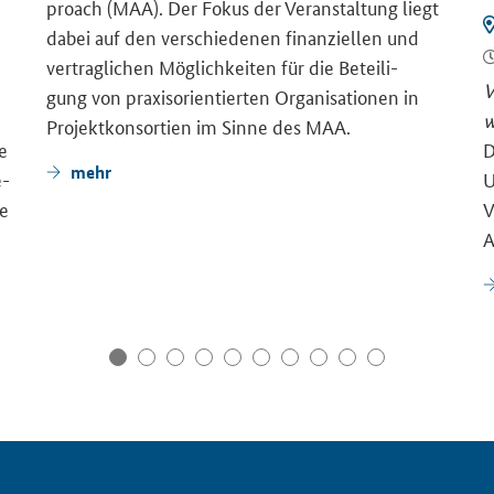
proach (MAA). Der Fokus der Ver­an­stal­tung liegt
dabei auf den ver­schie­de­nen fi­nan­zi­el­len und
ver­trag­li­chen Mög­lich­kei­ten für die Be­tei­li­
V
gung von pra­xis­ori­en­tier­ten Or­ga­ni­sa­tio­nen in
w
Pro­jekt­kon­sor­ti­en im Sinne des MAA.
ge
D
mehr
e­
U
ie
V
A