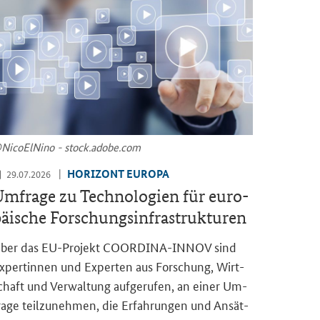
Ni­co­ElNi­no - stock.adobe.com
HO­RI­ZONT EU­RO­PA
29.07.2026
m­fra­ge zu Tech­no­lo­gien für eu­ro­
äi­sche For­schungs­in­fra­struk­tu­ren
ber das EU-​Projekt COORDINA-​INNOV sind
x­per­tin­nen und Ex­per­ten aus For­schung, Wirt­
chaft und Ver­wal­tung auf­ge­ru­fen, an einer Um­
ra­ge teil­zu­neh­men, die Er­fah­run­gen und An­sät­