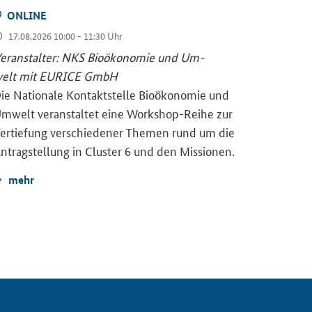
ON­LINE
Por­tu­ga
zie­ren­d
17.08.2026 10:00 - 11:30 Uhr
Land­wir­
er­an­stal­ter: NKS Bio­öko­no­mie und Um­
schaft u
elt mit EU­RICE GmbH
Er­kennt­
ie Na­tio­na­le Kon­takt­stel­le Bio­öko­no­mie und
Bo­den­fo
m­welt ver­an­stal­tet eine Workshop-​Reihe zur
er­tie­fung ver­schie­de­ner The­men rund um die
mehr
n­trag­stel­lung in Clus­ter 6 und den Mis­sio­nen.
mehr