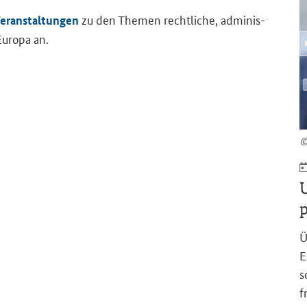
zu den The­men recht­li­che, ad­mi­nis­
er­an­stal­tun­gen
Eu­ro­pa an.
©
U
p
Ü
E
s
f