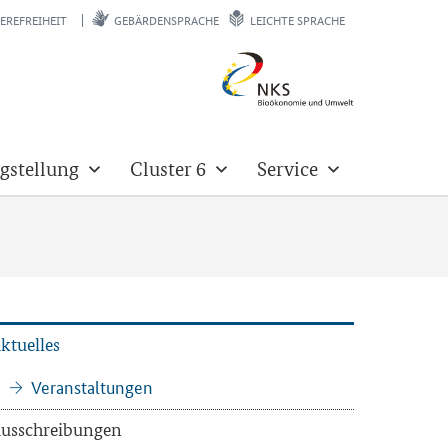
EREFREIHEIT
GEBÄRDENSPRACHE
LEICHTE SPRACHE
gstellung
Cluster 6
Service
k­tu­el­les
Ver­an­stal­tun­gen
us­schrei­bun­gen