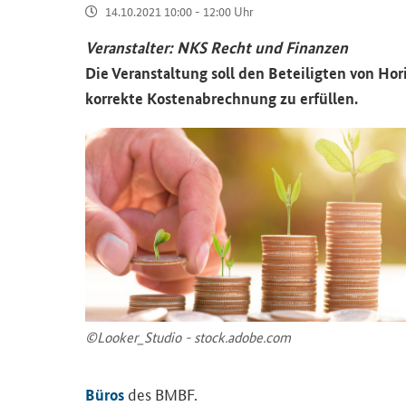
14.10.2021 10:00 - 12:00 Uhr
Ver­an­stal­ter: NKS Recht und Fi­nan­zen
Die Ver­an­stal­tung soll den Be­tei­lig­ten von Ho­
kor­rek­te Kos­ten­ab­rech­nung zu er­fül­len.
©Loo­ker_­Stu­dio - stock.adobe.com
des BMBF.
Büros