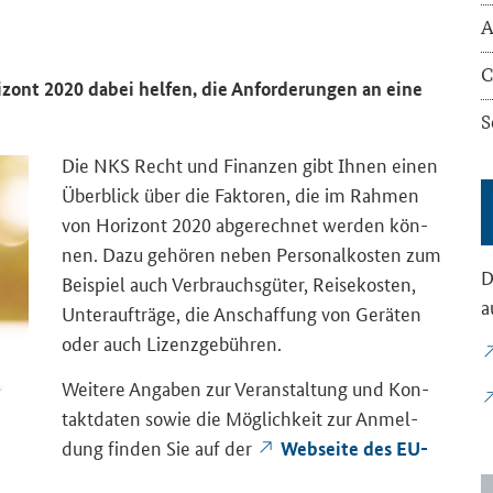
A
C
ri­zont 2020 dabei hel­fen, die An­for­de­run­gen an eine
S
Die NKS Recht und Fi­nan­zen gibt Ihnen einen
Über­blick über die Fak­to­ren, die im Rah­men
von Ho­ri­zont 2020 ab­ge­rech­net wer­den kön­
nen. Dazu ge­hö­ren neben Per­so­nal­kos­ten zum
D
Bei­spiel auch Ver­brauchs­gü­ter, Rei­se­kos­ten,
a
Un­ter­auf­trä­ge, die An­schaf­fung von Ge­rä­ten
oder auch Li­zenz­ge­büh­ren.
Wei­te­re An­ga­ben zur Ver­an­stal­tung und Kon­
takt­da­ten sowie die Mög­lich­keit zur An­mel­
dung fin­den Sie auf der
Web­sei­te des EU-​