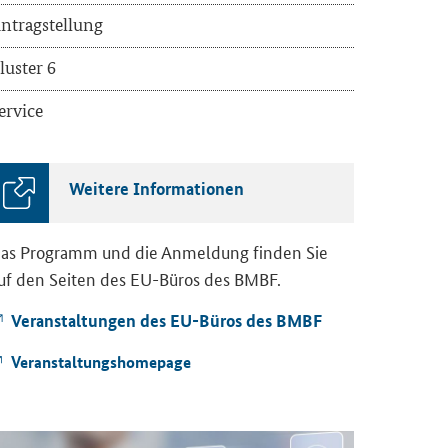
n­trag­stel­lung
lus­ter 6
er­vice
Wei­te­re In­for­ma­tio­nen
as Pro­gramm und die An­mel­dung fin­den Sie
uf den Sei­ten des EU-​Büros des BMBF.
Ver­an­stal­tun­gen des EU-​Büros des BMBF
Ver­an­stal­tungs­home­page