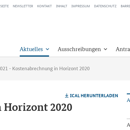
SEITE
NEWSLETTER
KONTAKT
INHALT
IMPRESSUM
DATENSCHUTZ
BARRI
Aktuelles
Ausschreibungen
Antra
2021 - Kostenabrechnung in Horizont 2020
ICAL HER­UN­TER­LA­DEN
A
n Ho­ri­zont 2020
A