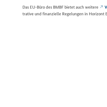
Das EU-​Büro des BMBF bie­tet auch wei­te­re
V
tra­ti­ve und fi­nan­zi­el­le Re­ge­lun­gen in Ho­ri­zont 