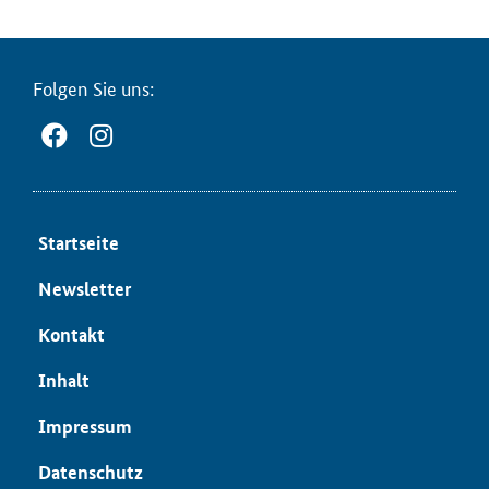
Fol­gen Sie uns:
Start­sei­te
News­let­ter
Kon­takt
In­halt
Im­pres­sum
Da­ten­schutz