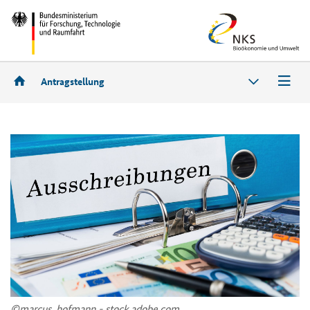
Antragstellung
©mar­cus_hof­mann - stock.adobe.com