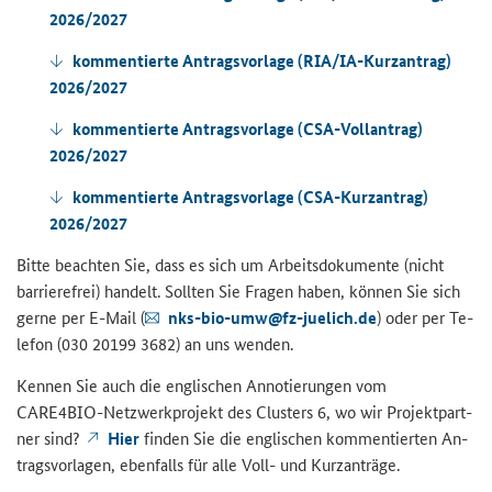
2026/2027
kom­men­tier­te An­trags­vor­la­ge (
RIA/IA
-​Kurzantrag)
2026/2027
kom­men­tier­te An­trags­vor­la­ge (
CSA
-​Vollantrag)
2026/2027
kom­men­tier­te An­trags­vor­la­ge (
CSA
-​Kurzantrag)
2026/2027
Bitte be­ach­ten Sie, dass es sich um Ar­beits­do­ku­men­te (nicht
bar­rie­re­frei) han­delt. Soll­ten Sie Fra­gen haben, kön­nen Sie sich
gerne per E-​Mail (
nks-​bio-​umw@fz-​ju­e­lich.de
) oder per Te­
le­fon (030 20199 3682) an uns wen­den.
Ken­nen Sie auch die eng­li­schen An­no­tie­run­gen vom
CARE4BIO-​Netzwerkprojekt des Clus­ters 6, wo wir Pro­jekt­part­
ner sind?
Hier
fin­den Sie die eng­li­schen kom­men­tier­ten An­
trags­vor­la­gen, eben­falls für alle Voll- und Kurz­an­trä­ge.