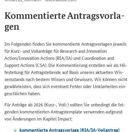
Kom­men­tier­te An­trags­vor­la­
gen
Im Fol­gen­den fin­den Sie kom­men­tier­te An­trags­vor­la­gen je­weils
für Kurz- und Voll­an­trä­ge für
Research and Innovation
Action/Innovation Actions (RIA/IA)
und
Coordination and
Support Actions (CSA)
. Die Kom­men­tie­rung er­stel­len wir als Hil­
fe­stel­lung für An­trag­stel­len­de auf Basis un­se­res ak­tu­el­len Wis­
sens­stands nach bes­tem Wis­sen und Ge­wis­sen. Wir kön­nen nicht
ge­währ­leis­ten, dass sich even­tu­ell Feh­ler oder Un­klar­hei­ten ein­
ge­schli­chen haben.
Für An­trä­ge ab 2026 (Kurz-, Voll-) soll­ten Sie un­be­dingt die fol­
gen­den
kom­men­tier­ten An­trags­tem­pla­te ver­wen­den
auf­grund
von Än­de­run­gen im Ka­pi­tel
Impact
:
kom­men­tier­te An­trags­vor­la­ge (
RIA/IA
-​Vollantrag)