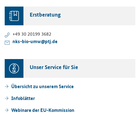
Erst­be­ra­tung
+49 30 20199 3682
nks-​bio-umw@ptj.de
Unser Ser­vice für Sie
Über­sicht zu un­se­rem Ser­vice
In­fo­blät­ter
We­bi­na­re der EU-​Kommission