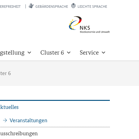
EREFREIHEIT
GEBÄRDENSPRACHE
LEICHTE SPRACHE
gstellung
Cluster 6
Service
ter 6
k­tu­el­les
Ver­an­stal­tun­gen
us­schrei­bun­gen