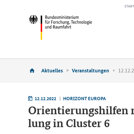
START
12.12.2
Aktuelles
Veranstaltungen
12.12.2022
HO­RI­ZONT EU­RO­PA
Ori­en­tie­rungs­hil­fe
lung in Clus­ter 6