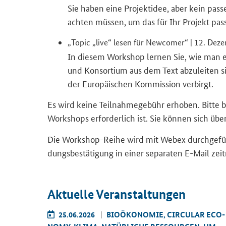
Sie haben eine Pro­jekt­idee, aber kein pas­
ach­ten müs­sen, um das für Ihr Pro­jekt pas
„
Topic
„live“ lesen für New­co­mer“ | 12. De­
In die­sem Work­shop ler­nen Sie, wie man 
und Kon­sor­ti­um aus dem Text ab­zu­lei­ten 
der Eu­ro­päi­schen Kom­mis­si­on ver­birgt.
Es wird keine Teil­nah­me­ge­bühr er­ho­ben. Bitte b
Work­shops er­for­der­lich ist. Sie kön­nen sich übe
Die Workshop-​Reihe wird mit Webex durch­ge­führ
dungs­be­stä­ti­gung in einer se­pa­ra­ten E-​Mail zeit
Ak­tu­el­le Ver­an­stal­tun­gen
AR ECO­
25.06.2026
BIO­ÖKO­NO­MIE, CIR­CU­LAR ECO­