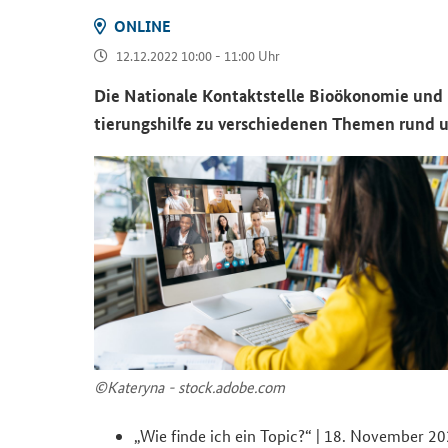
ON­LINE
12.12.2022 10:00 - 11:00 Uhr
Die Na­tio­na­le Kon­takt­stel­le Bio­öko­no­mie un
tie­rungs­hil­fe zu ver­schie­de­nen The­men rund 
©Ka­te­ry­na - stock.adobe.com
„Wie finde ich ein
Topic
?“ | 18. No­vem­ber 2