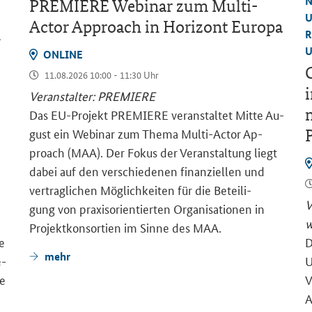
N
PRE­MIE­RE We­bi­nar zum
Multi-
U
Actor Approach
in Ho­ri­zont Eu­ro­pa
R
–
U
ON­LINE
G
11.08.2026 10:00 - 11:30 Uhr
i
Ver­an­stal­ter: PRE­MIE­RE
m
Das EU-​Projekt PRE­MIE­RE ver­an­stal­tet Mitte Au­
gust ein We­bi­nar zum Thema Multi-​Actor Ap­
proach (MAA). Der Fokus der Ver­an­stal­tung liegt
dabei auf den ver­schie­de­nen fi­nan­zi­el­len und
ver­trag­li­chen Mög­lich­kei­ten für die Be­tei­li­
V
gung von pra­xis­ori­en­tier­ten Or­ga­ni­sa­tio­nen in
w
Pro­jekt­kon­sor­ti­en im Sinne des MAA.
ge
D
mehr
e­
U
ie
V
A