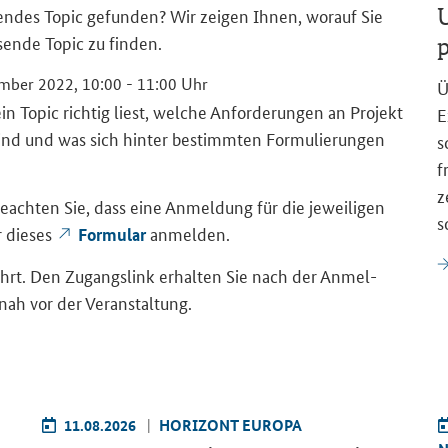
U
sen­des
Topic
ge­fun­den? Wir zei­gen Ihnen, wor­auf Sie
­sen­de
Topic
zu fin­den.
p
zem­ber 2022, 10:00 - 11:00 Uhr
Ü
ein
Topic
rich­tig liest, wel­che An­for­de­run­gen an Pro­jekt
E
sind und was sich hin­ter be­stimm­ten For­mu­lie­run­gen
s
f
z
e­ach­ten Sie, dass eine An­mel­dung für die je­wei­li­gen
s
r die­ses
an­mel­den.
For­mu­lar
t. Den Zu­gangs­link er­hal­ten Sie nach der An­mel­
­nah vor der Ver­an­stal­tung.
11.08.2026
HO­RI­ZONT EU­RO­PA