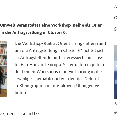
A
C
d Um­welt ver­an­stal­tet eine Workshop-​Reihe als Ori­en­
S
um die An­trag­stel­lung in
Cluster
6.
Die Workshop-​Reihe „Ori­en­tie­rungs­hil­fen rund
um die An­trag­stel­lung in Clus­ter 6“ rich­tet sich
an An­trag­stel­len­de und In­ter­es­sier­te an Clus­
ter 6 in Ho­ri­zont Eu­ro­pa. Sie er­hal­ten in jedem
der bei­den Work­shops eine Ein­füh­rung in die
je­wei­li­ge The­ma­tik und wer­den das Ge­lern­te
in Klein­grup­pen in in­ter­ak­ti­ven Übun­gen ver­
tie­fen.
©
022, 13:00 - 14:00 Uhr