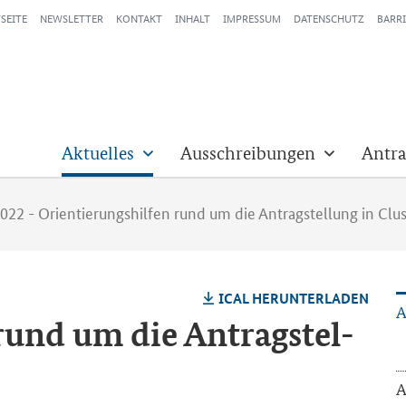
SEITE
NEWSLETTER
KONTAKT
INHALT
IMPRESSUM
DATENSCHUTZ
BARRI
Aktuelles
Ausschreibungen
Antra
022 - Orientierungshilfen rund um die Antragstellung in Clus
ICAL HER­UN­TER­LA­DEN
A
n rund um die An­trag­stel­
A