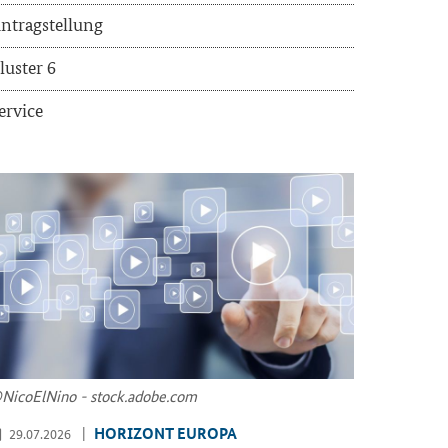
n­trag­stel­lung
lus­ter 6
er­vice
Ni­co­ElNi­no - stock.adobe.com
HO­RI­ZONT EU­RO­PA
29.07.2026